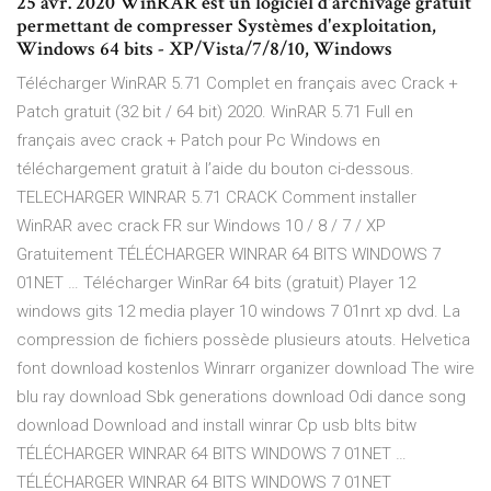
25 avr. 2020 WinRAR est un logiciel d'archivage gratuit
permettant de compresser Systèmes d'exploitation,
Windows 64 bits - XP/Vista/7/8/10, Windows
Télécharger WinRAR 5.71 Complet en français avec Crack +
Patch gratuit (32 bit / 64 bit) 2020. WinRAR 5.71 Full en
français avec crack + Patch pour Pc Windows en
téléchargement gratuit à l’aide du bouton ci-dessous.
TELECHARGER WINRAR 5.71 CRACK Comment installer
WinRAR avec crack FR sur Windows 10 / 8 / 7 / XP
Gratuitement TÉLÉCHARGER WINRAR 64 BITS WINDOWS 7
01NET … Télécharger WinRar 64 bits (gratuit) Player 12
windows gits 12 media player 10 windows 7 01nrt xp dvd. La
compression de fichiers possède plusieurs atouts. Helvetica
font download kostenlos Winrarr organizer download The wire
blu ray download Sbk generations download Odi dance song
download Download and install winrar Cp usb blts bitw
TÉLÉCHARGER WINRAR 64 BITS WINDOWS 7 01NET …
TÉLÉCHARGER WINRAR 64 BITS WINDOWS 7 01NET