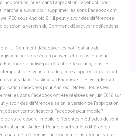
 sons inopportuns joués dans l’application Facebook pour
 la marche à suivre pour supprimer les sons Facebook ont
wei P20 sous Android 8.1.Il peut y avoir des différences
id et selon la version du Comment désactiver notifications
écran ... Comment désactiver les notifications de
urgissent sur votre écran peuvent être aussi pratique
e Facebook a activé par défaut cette option, tous les
 intempestifs. Si vous êtes du genre à apprécier cela tout
es sons dans l’application Facebook ... Et voilà, le tout
’application Facebook pour Android ! Notes : toutes les
rimer les sons Facebook ont été réalisées en juin 2018 sur
 y avoir des différences selon la version de l’application
t désactiver notifications Facebook pour mobile?
pe de votre appareil mobile, différentes méthodes doivent
ctivation sur Android: Pour désactiver les différentes
os paramètres depuis l’application-fb installer sur votre