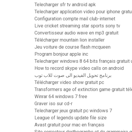
Telecharger sfr tv android apk
Telecharger application video pour iphone gratu
Configuration compte mail club-internet
Live cricket streaming star sports sony tv
Convertisseur audio wave en mp3 gratuit
Télécharger mountain lion installer
Jeu voiture de course flash mcqueen
Program bonjour apple inc
Telecharger windows 8 64 bits français gratuit 
How to record skype video calls on android
برنامج تحويل الفيديو الى صوت للاب توب
Télécharger video show gratuit pc
Transformers age of extinction game gratuit té
Winrar 64 windows 7 free
Graver iso sur cd-r
Telecharger jeux gratuit pc windows 7
League of legends update file size
Avast gratuit pour mac en français
Site correcteur dorthographe et de grammaire gr